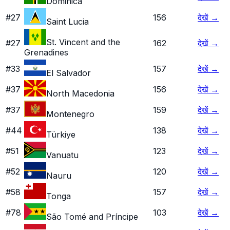
Dominica
#
27
156
देखें
→
Saint Lucia
St. Vincent and the
#
27
162
देखें
→
Grenadines
#
33
157
देखें
→
El Salvador
#
37
156
देखें
→
North Macedonia
#
37
159
देखें
→
Montenegro
#
44
138
देखें
→
Türkiye
#
51
123
देखें
→
Vanuatu
#
52
120
देखें
→
Nauru
#
58
157
देखें
→
Tonga
#
78
103
देखें
→
São Tomé and Príncipe