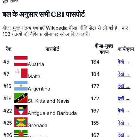
पूरी रैंकिंग
बल के अनुसार सभी CBI पासपोर्ट
वीज़ा-मुक्त गंतव्य गणनाएँ Wikipedia वीज़ा-नीति डेटा से ली गई हैं। बार
193 गंतव्यों की वैश्विक सीमा पर स्केल किए गए हैं।
वीज़ा-मुक्त
रैंक
पासपोर्ट
कार्यक्रम
गंतव्य
#
5
184
देखें
→
Austria
#
7
184
देखें
→
Malta
#
15
177
देखें
→
Argentina
#
19
172
देखें
→
St. Kitts and Nevis
#
22
167
देखें
→
Antigua and Barbuda
#
25
155
देखें
→
Grenada
#
26
167
देखें
→