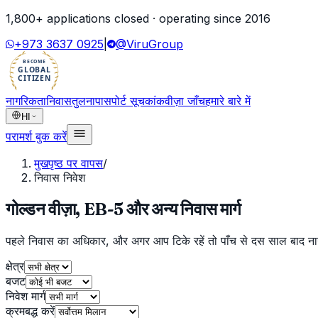
1,800
+ applications closed · operating since
2016
+973 3637 0925
|
@ViruGroup
BECOME
GLOBAL
CITIZEN
नागरिकता
निवास
तुलना
पासपोर्ट सूचकांक
वीज़ा जाँच
हमारे बारे में
HI
परामर्श बुक करें
मुखपृष्ठ पर वापस
/
निवास निवेश
गोल्डन वीज़ा, EB-5 और अन्य निवास मार्ग
पहले निवास का अधिकार, और अगर आप टिके रहें तो पाँच से दस साल बाद नागरि
क्षेत्र
बजट
निवेश मार्ग
क्रमबद्ध करें