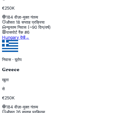
€250K
184 वीज़ा-मुक्त गंतव्य
औसत 18 सप्ताह प्रक्रिया
न्यूनतम निवास (~90 दिन/वर्ष)
पासपोर्ट रैंक #6
Hungary देखें
→
निवास
·
यूरोप
Greece
खुला
से
€250K
184 वीज़ा-मुक्त गंतव्य
औसत 26 सप्ताह प्रक्रिया