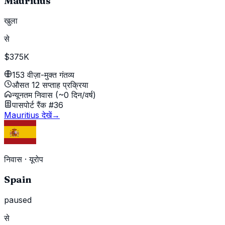
Mauritius
खुला
से
$375K
153 वीज़ा-मुक्त गंतव्य
औसत 12 सप्ताह प्रक्रिया
न्यूनतम निवास (~0 दिन/वर्ष)
पासपोर्ट रैंक #36
Mauritius देखें
→
निवास
·
यूरोप
Spain
paused
से