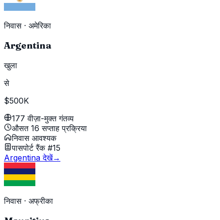
निवास
·
अमेरिका
Argentina
खुला
से
$500K
177 वीज़ा-मुक्त गंतव्य
औसत 16 सप्ताह प्रक्रिया
निवास आवश्यक
पासपोर्ट रैंक #15
Argentina देखें
→
निवास
·
अफ्रीका