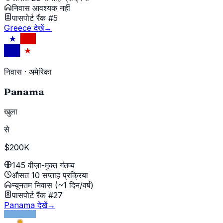
निवास आवश्यक नहीं
पासपोर्ट रैंक #5
Greece देखें
→
निवास
·
अमेरिका
Panama
खुला
से
$200K
145 वीज़ा-मुक्त गंतव्य
औसत 10 सप्ताह प्रक्रिया
न्यूनतम निवास (~1 दिन/वर्ष)
पासपोर्ट रैंक #27
Panama देखें
→