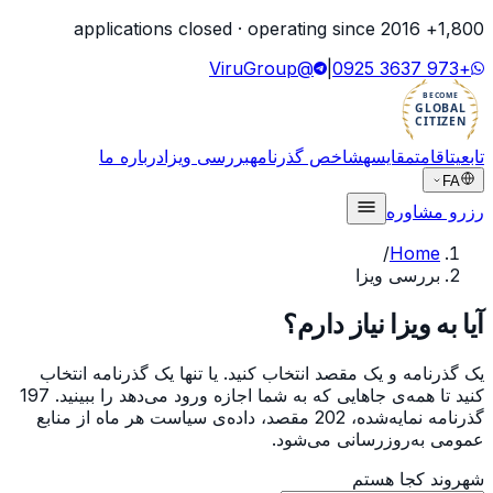
2016
+ applications closed · operating since
1,800
@ViruGroup
|
+973 3637 0925
BECOME
GLOBAL
CITIZEN
تابعیت
اقامت
مقایسه
شاخص گذرنامه
بررسی ویزا
درباره ما
FA
رزرو مشاوره
/
Home
بررسی ویزا
آیا به ویزا نیاز دارم؟
یک گذرنامه و یک مقصد انتخاب کنید. یا تنها یک گذرنامه انتخاب
کنید تا همه‌ی جاهایی که به شما اجازه ورود می‌دهد را ببینید. 197
گذرنامه نمایه‌شده، 202 مقصد، داده‌ی سیاست هر ماه از منابع
عمومی به‌روزرسانی می‌شود.
شهروند کجا هستم