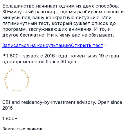
Большинство начинает одним из двух способов.
30-минутный разговор, где мы разбираем плюсы и
минусы под вашу конкретную ситуацию. Или
пятиминутный тест, который сужает список до
программ, заслуживающих внимания. И то, и
другое бесплатно. Ни к чему вас не обязывает.
Записаться на консультацию
Открыть тест
1 800+
заявок с 2016 года · клиенты из
19
стран ·
одновременно не более
30
дел
BECOME
GLOBAL
CITIZEN
10
YEAR
th
CBI and residency-by-investment advisory. Open since
2016
.
1,800
+
Закрытых заявок