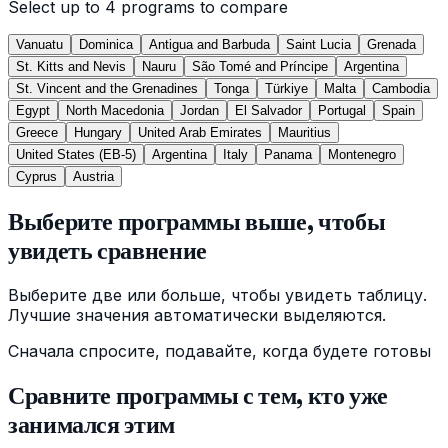
Select up to
4
programs to compare
Vanuatu
Dominica
Antigua and Barbuda
Saint Lucia
Grenada
St. Kitts and Nevis
Nauru
São Tomé and Príncipe
Argentina
St. Vincent and the Grenadines
Tonga
Türkiye
Malta
Cambodia
Egypt
North Macedonia
Jordan
El Salvador
Portugal
Spain
Greece
Hungary
United Arab Emirates
Mauritius
United States (EB-5)
Argentina
Italy
Panama
Montenegro
Cyprus
Austria
Выберите программы выше, чтобы
увидеть сравнение
Выберите две или больше, чтобы увидеть таблицу.
Лучшие значения автоматически выделяются.
Сначала спросите, подавайте, когда будете готовы
Сравните программы с тем, кто уже
занимался этим