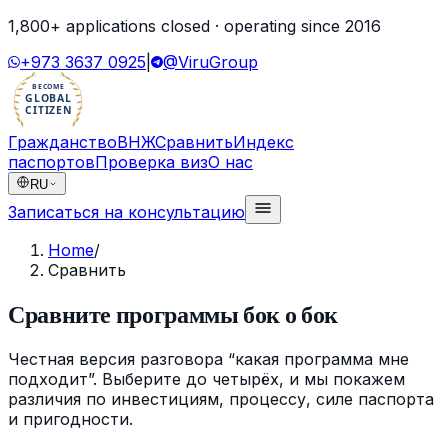
1,800
+ applications closed · operating since
2016
+973 3637 0925
|
@ViruGroup
BECOME
GLOBAL
CITIZEN
Гражданство
ВНЖ
Сравнить
Индекс
паспортов
Проверка виз
О нас
RU
Записаться на консультацию
Home
/
Сравнить
Сравните программы бок о бок
Честная версия разговора “какая программа мне
подходит”. Выберите до четырёх, и мы покажем
различия по инвестициям, процессу, силе паспорта
и пригодности.