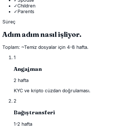
✓
Spouse
✓
Children
✓
Parents
Süreç
Adım adım nasıl işliyor.
Toplam: ~Temiz dosyalar için 4-8 hafta.
1
Angajman
2 hafta
KYC ve kripto cüzdan doğrulaması.
2
Bağış transferi
1-2 hafta