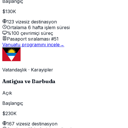
Başlangıç
$130K
123 vizesiz destinasyon
Ortalama 6 hafta işlem süresi
%100 çevrimiçi süreç
Pasaport sıralaması #51
Vanuatu programını incele
→
Vatandaşlık
·
Karayipler
Antigua ve Barbuda
Açık
Başlangıç
$230K
167 vizesiz destinasyon