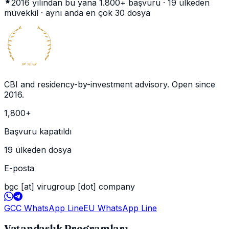
2016 yılından bu yana
1.800+
başvuru ·
19
ülkeden
müvekkil · aynı anda en çok
30
dosya
BECOME
GLOBAL
CITIZEN
10
YEAR
th
CBI and residency-by-investment advisory. Open since
2016
.
1,800
+
Başvuru kapatıldı
19 ülkeden dosya
E-posta
bgc [at] virugroup [dot] company
GCC WhatsApp Line
EU WhatsApp Line
Vatandaşlık Programları