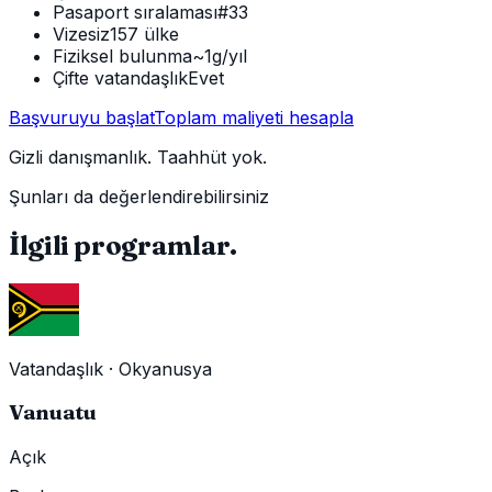
Pasaport sıralaması
#33
Vizesiz
157 ülke
Fiziksel bulunma
~1g/yıl
Çifte vatandaşlık
Evet
Başvuruyu başlat
Toplam maliyeti hesapla
Gizli danışmanlık. Taahhüt yok.
Şunları da değerlendirebilirsiniz
İlgili programlar.
Vatandaşlık
·
Okyanusya
Vanuatu
Açık