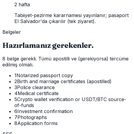
2 hafta
Tabiiyet-pezirme kararnamesi yayınlanır; pasaport
El Salvador'da çıkarılır (tek ziyaret).
Belgeler
Hazırlamanız gerekenler.
8 belge gerekli. Tümü apostilli ve (gerekiyorsa) tercüme
edilmiş olmalı.
1
Notarized passport copy
2
Birth and marriage certificates (apostilled)
3
Police clearance
4
Medical certificate
5
Crypto wallet verification or USDT/BTC source-
of-funds
6
Investment confirmation
7
Photographs
8
Application forms
SSS