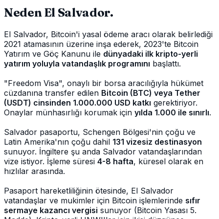
Neden El Salvador.
El Salvador, Bitcoin'i yasal ödeme aracı olarak belirlediği
2021 atamasının üzerine inşa ederek, 2023'te Bitcoin
Yatırım ve Göç Kanunu ile
dünyadaki ilk kripto-yerli
yatırım yoluyla vatandaşlık programını
başlattı.
"Freedom Visa", onaylı bir borsa aracılığıyla hükümet
cüzdanına transfer edilen
Bitcoin (BTC) veya Tether
(USDT) cinsinden 1.000.000 USD katkı
gerektiriyor.
Onaylar münhasırlığı korumak için
yılda 1.000 ile sınırlı
.
Salvador pasaportu, Schengen Bölgesi'nin çoğu ve
Latin Amerika'nın çoğu dahil
131 vizesiz destinasyon
sunuyor. İngiltere şu anda Salvador vatandaşlarından
vize istiyor. İşleme süresi
4-8 hafta
, küresel olarak en
hızlılar arasında.
Pasaport hareketliliğinin ötesinde, El Salvador
vatandaşlar ve mukimler için Bitcoin işlemlerinde
sıfır
sermaye kazancı vergisi
sunuyor (Bitcoin Yasası 5.