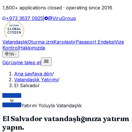
1,800
+ applications closed · operating since
2016
+973 3637 0925
|
@ViruGroup
BECOME
GLOBAL
CITIZEN
Vatandaşlık
Oturma izni
Karşılaştır
Pasaport Endeksi
Vize
Kontrol
Hakkımızda
TR
Görüşme talep et
Ana sayfaya dön
/
Vatandaşlık Yatırımı
/
El Salvador
Yatırım Yoluyla Vatandaşlık
El Salvador
vatandaşlığınıza yatırım
yapın.