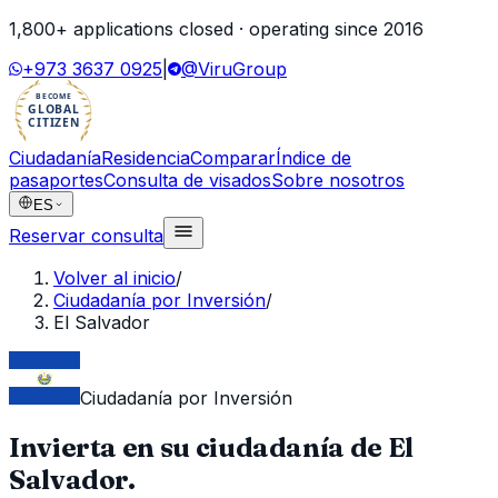
1,800
+ applications closed · operating since
2016
+973 3637 0925
|
@ViruGroup
BECOME
GLOBAL
CITIZEN
Ciudadanía
Residencia
Comparar
Índice de
pasaportes
Consulta de visados
Sobre nosotros
ES
Reservar consulta
Volver al inicio
/
Ciudadanía por Inversión
/
El Salvador
Ciudadanía por Inversión
Invierta en su ciudadanía de
El
Salvador
.